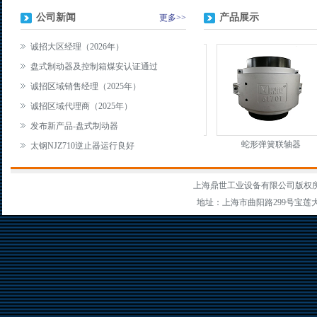
公司新闻
产品展示
更多>>
诚招大区经理（2026年）
盘式制动器及控制箱煤安认证通过
诚招区域销售经理（2025年）
诚招区域代理商（2025年）
发布新产品-盘式制动器
JZ(DSN)型逆止器
NF型逆止器
蛇形弹簧联轴器
太钢NJZ710逆止器运行良好
上海鼎世工业设备有限公司版权
地址：上海市曲阳路299号宝莲大厦303