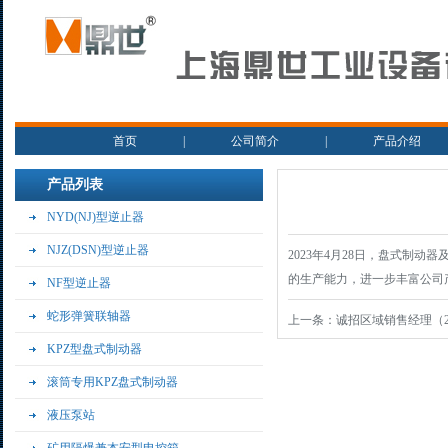
首页
|
公司简介
|
产品介绍
产品列表
NYD(NJ)型逆止器
NJZ(DSN)型逆止器
2023年4月28日，盘式制
的生产能力，进一步丰富公司
NF型逆止器
蛇形弹簧联轴器
上一条：
诚招区域销售经理（2
KPZ型盘式制动器
滚筒专用KPZ盘式制动器
液压泵站