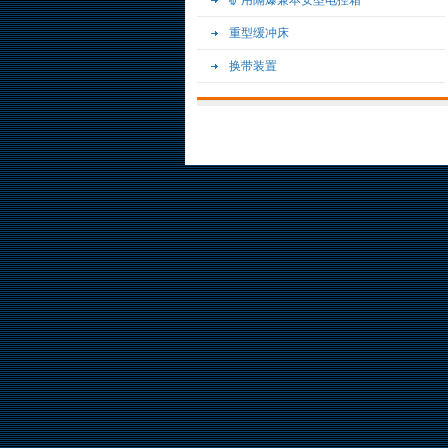
矿用隔爆兼本安型电控箱
重型缓冲床
换带装置