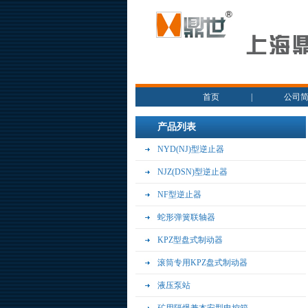
首页
|
公司
产品列表
NYD(NJ)型逆止器
NJZ(DSN)型逆止器
NF型逆止器
蛇形弹簧联轴器
KPZ型盘式制动器
滚筒专用KPZ盘式制动器
液压泵站