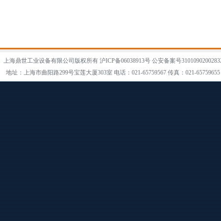
上海鼎世工业设备有限公司版权所有
沪ICP备06038913号
公安备案号3101090200283
地址：上海市曲阳路299号宝莲大厦303室 电话：021-65759567 传真：021-65759655